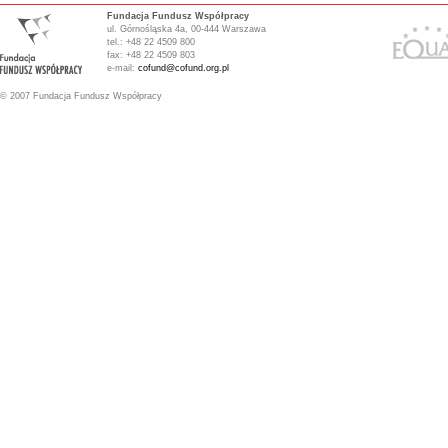
Fundacja Fundusz Współpracy
ul. Górnośląska 4a, 00-444 Warszawa
tel.: +48 22 4509 800
fax: +48 22 4509 803
e-mail:
cofund@cofund.org.pl
© 2007 Fundacja Fundusz Współpracy