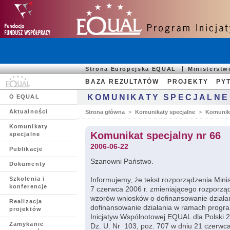
Strona Europejska EQUAL
Ministerst
BAZA REZULTATÓW
PROJEKTY
PYT
KOMUNIKATY SPECJALNE
O EQUAL
Aktualności
Strona główna
>
Komunikaty specjalne
>
Komunika
Komunikaty
Komunikat specjalny nr 66
specjalne
2006-06-22
Publikacje
Szanowni Państwo.
Dokumenty
Szkolenia i
Informujemy, że tekst rozporządzenia Mini
konferencje
7 czerwca 2006 r. zmieniającego rozporząd
wzorów wniosków o dofinansowanie dział
Realizacja
dofinansowanie działania w ramach progr
projektów
Inicjatyw Wspólnotowej EQUAL dla Polski 
Zamykanie
Dz. U. Nr 103, poz. 707 w dniu 21 czerwca