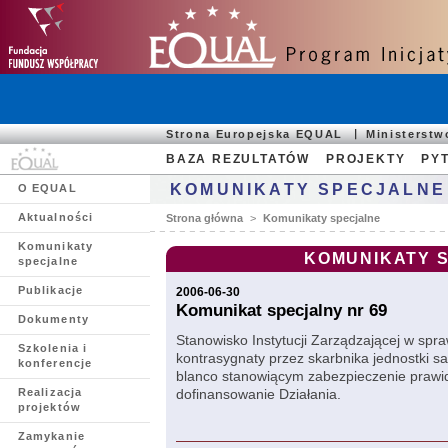
Strona Europejska EQUAL
Ministerst
BAZA REZULTATÓW
PROJEKTY
PYT
KOMUNIKATY SPECJALNE
O EQUAL
Aktualności
Strona główna
>
Komunikaty specjalne
Komunikaty
KOMUNIKATY 
specjalne
Publikacje
2006-06-30
Komunikat specjalny nr 69
Dokumenty
Stanowisko Instytucji Zarządzającej w spr
Szkolenia i
kontrasygnaty przez skarbnika jednostki s
konferencje
blanco stanowiącym zabezpieczenie prawid
Realizacja
dofinansowanie Działania.
projektów
Zamykanie