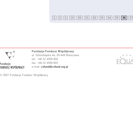
1
2
3
15
30
31
32
33
34
35
36
3
Fundacja Fundusz Współpracy
ul. Górnośląska 4a, 00-444 Warszawa
tel.: +48 22 4509 800
fax: +48 22 4509 803
e-mail:
cofund@cofund.org.pl
© 2007 Fundacja Fundusz Współpracy