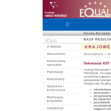
Strona Europej
BAZA REZULT
KRAJOWE
O EQUAL
Aktualności
Strona główna
>
Kr
Komunikaty
Sekretariat KST
specjalne
Funkcję Sekretariatu 
Publikacje
PIW EQUAL. Do zadań 
na poziomie krajowym.
Dokumenty
usprawnienia funkcjon
Tematycznej. Do główn
Szkolenia i
rekomendowani
konferencje
opracowanie 
przygotowanie
Realizacja
lub zatwierdz
projektów
pozyskiwanie 
przedstawiciel
Zamykanie
mogących wnie