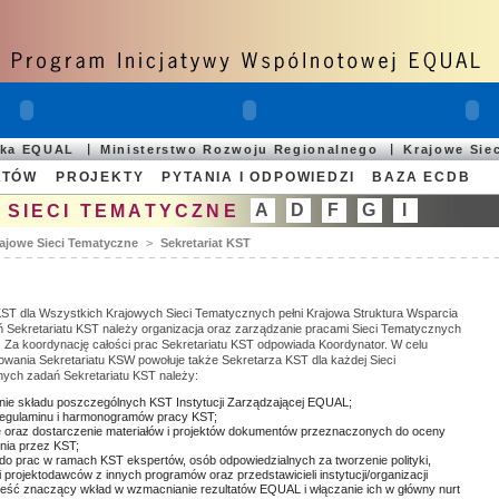
ska EQUAL
Ministerstwo Rozwoju Regionalnego
Krajowe Sie
ATÓW
PROJEKTY
PYTANIA I ODPOWIEDZI
BAZA ECDB
A
D
F
G
I
 SIECI TEMATYCZNE
ajowe Sieci Tematyczne
>
Sekretariat KST
KST dla Wszystkich Krajowych Sieci Tematycznych pełni Krajowa Struktura Wsparcia
Sekretariatu KST należy organizacja oraz zarządzanie pracami Sieci Tematycznych
 Za koordynację całości prac Sekretariatu KST odpowiada Koordynator. W celu
owania Sekretariatu KSW powołuje także Sekretarza KST dla każdej Sieci
ych zadań Sekretariatu KST należy:
e składu poszczególnych KST Instytucji Zarządzającej EQUAL;
regulaminu i harmonogramów pracy KST;
 oraz dostarczenie materiałów i projektów dokumentów przeznaczonych do oceny
enia przez KST;
do prac w ramach KST ekspertów, osób odpowiedzialnych za tworzenie polityki,
i projektodawców z innych programów oraz przedstawicieli instytucji/organizacji
ść znaczący wkład w wzmacnianie rezultatów EQUAL i włączanie ich w główny nurt