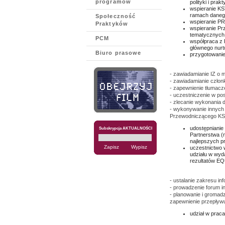
programów
polityki i prakt
wspieranie KS
ramach daneg
Społeczność
wspieranie PR
Praktyków
wspieranie Pr
tematycznych
PCM
współpraca z 
głównego nurtu
Biuro prasowe
przygotowanie
- zawiadamianie IZ o m
- zawiadamianie człon
- zapewnienie tłumacz
- uczestniczenie w po
- zlecanie wykonania 
- wykonywanie innych
Przewodniczącego KS
udostępnianie
Subskrypcja AKTUALNOŚCI
Partnerstwa (
najlepszych p
uczestnictwo 
udziału w wyd
rezultatów EQ
- ustalanie zakresu i
- prowadzenie forum i
- planowanie i gromad
zapewnienie przepływ
udział w praca