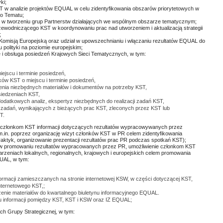
yki;
T w analizie projektów EQUAL w celu zidentyfikowania obszarów priorytetowych w
o Tematu;
 w tworzeniu grup Partnerstw działających we wspólnym obszarze tematycznym;
zewodniczącego KST w koordynowaniu prac nad utworzeniem i aktualizacją strategii
;
Komisją Europejską oraz udział w upowszechnianiu i włączaniu rezultatów EQUAL do
 polityki na poziomie europejskim;
 i obsługa posiedzeń Krajowych Sieci Tematycznych, w tym:
iejscu i terminie posiedzeń,
ków KST o miejscu i terminie posiedzeń,
enia niezbędnych materiałów i dokumentów na potrzeby KST,
siedzeniach KST,
dodatkowych analiz, ekspertyz niezbędnych do realizacji zadań KST,
 zadań, wynikających z bieżących prac KST, zleconych przez KST lub
T.
 członkom KST informacji dotyczących rezultatów wypracowywanych przez
m.in. poprzez organizację wizyt członków KST w PR celem zidentyfikowania
raktyk, organizowanie prezentacji rezultatów prac PR podczas spotkań KST);
w promowaniu rezultatów wypracowanych przez PR, umożliwienie członkom KST
arzeniach lokalnych, regionalnych, krajowych i europejskich celem promowania
UAL, w tym:
nformacji zamieszczanych na stronie internetowej KSW, w części dotyczącej KST,
nternetowego KST,;
zenie materiałów do kwartalnego biuletynu informacyjnego EQUAL.
u informacji pomiędzy KST, KST i KSW oraz IZ EQUAL;
ch Grupy Strategicznej, w tym: