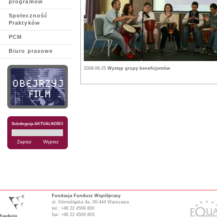
programów
Społeczność
Praktyków
PCM
Biuro prasowe
2008-06-25
Występ grupy beneficjentów
Subskrypcja AKTUALNOŚCI
Fundacja Fundusz Współpracy
ul. Górnośląska 4a, 00-444 Warszawa
tel.: +48 22 4509 800
fax: +48 22 4509 803