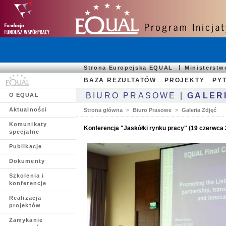
Strona Europejska EQUAL
Ministerst
BAZA REZULTATÓW
PROJEKTY
PYT
BIURO PRASOWE |
GALER
O EQUAL
Aktualności
Strona główna
>
Biuro Prasowe
>
Galeria Zdjęć
Komunikaty
Konferencja "Jaskółki rynku pracy" (19 czerwca 2
specjalne
Publikacje
Dokumenty
Szkolenia i
konferencje
Realizacja
projektów
Zamykanie