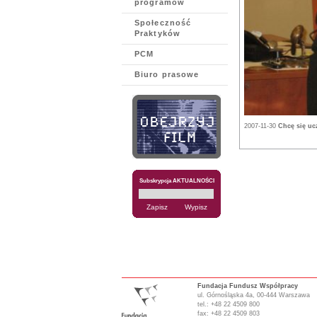
programów
Społeczność
Praktyków
PCM
Biuro prasowe
2007-11-30
Chcę się uc
Subskrypcja AKTUALNOŚCI
Fundacja Fundusz Współpracy
ul. Górnośląska 4a, 00-444 Warszawa
tel.: +48 22 4509 800
fax: +48 22 4509 803