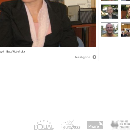
zyć - Ewa Waleńska
Następne