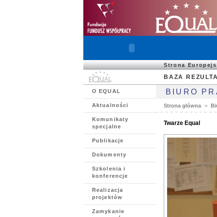
Strona Europej
BAZA REZULT
BIURO P
O EQUAL
Aktualności
Strona główna
>
Bi
Komunikaty
Twarze Equal
specjalne
Publikacje
Dokumenty
Szkolenia i
konferencje
Realizacja
projektów
Zamykanie