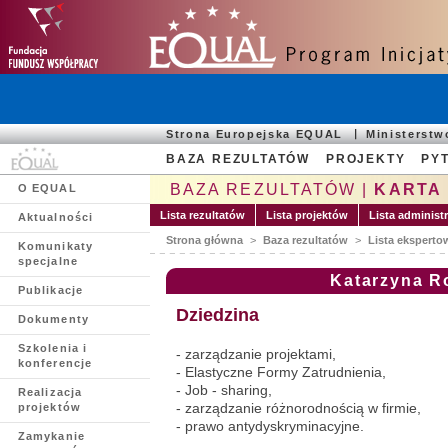
Strona Europejska EQUAL
Ministerst
BAZA REZULTATÓW
PROJEKTY
PYT
BAZA REZULTATÓW |
KARTA
O EQUAL
Lista rezultatów
Lista projektów
Lista administ
Aktualności
Strona główna
>
Baza rezultatów
>
Lista eksperto
Komunikaty
specjalne
Katarzyna 
Publikacje
Dziedzina
Dokumenty
Szkolenia i
- zarządzanie projektami,
konferencje
- Elastyczne Formy Zatrudnienia,
- Job - sharing,
Realizacja
- zarządzanie różnorodnością w firmie,
projektów
- prawo antydyskryminacyjne.
Zamykanie