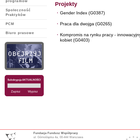
programów
Projekty
Społeczność
Gender Index (G0387)
Praktyków
Praca dla dwojga (G0265)
PCM
Biuro prasowe
Kompromis na rynku pracy - innowacyjn
kobiet (G0403)
Subskrypcja AKTUALNOŚCI
Fundacja Fundusz Współpracy
ul. Górnośląska 4a, 00-444 Warszawa