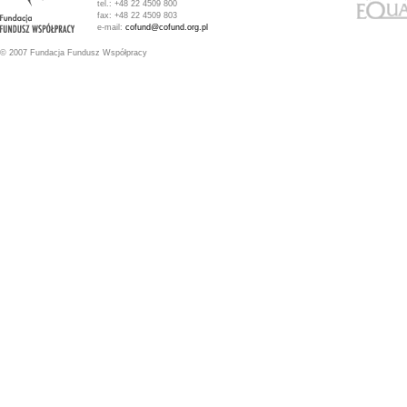
tel.: +48 22 4509 800
fax: +48 22 4509 803
e-mail:
cofund@cofund.org.pl
© 2007 Fundacja Fundusz Współpracy