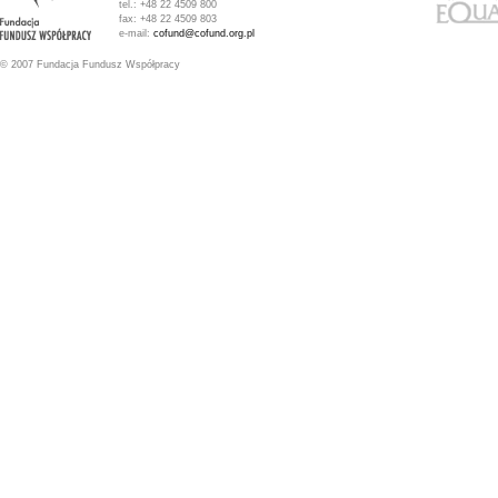
tel.: +48 22 4509 800
fax: +48 22 4509 803
e-mail:
cofund@cofund.org.pl
© 2007 Fundacja Fundusz Współpracy