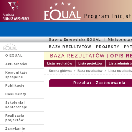
Strona Europejska EQUAL
Ministerst
BAZA REZULTATÓW
PROJEKTY
PYT
BAZA REZULTATÓW |
OPIS R
O EQUAL
Lista rezultatów
Lista projektów
Lista administ
Aktualności
Strona główna
>
Baza rezultatów
>
Lista rezultató
Komunikaty
specjalne
Rezultat - Zastosowania
Publikacje
Dokumenty
Szkolenia i
konferencje
Realizacja
projektów
Zamykanie