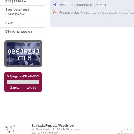
programów
Program szkolenia (0,05 MB)
Społeczność
Prezentacja: Prezentacje i wystąpienia public
Praktyków
PCM
Biuro prasowe
Subskrypcja AKTUALNOŚCI
Fundacja Fundusz Współpracy
ul. Górnośląska 4a, 00-444 Warszawa
tel.: +48 22 4509 800