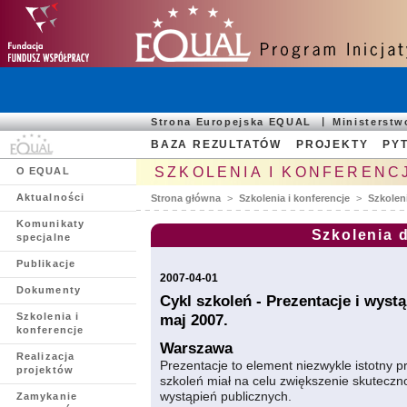
Strona Europejska EQUAL
Ministerst
BAZA REZULTATÓW
PROJEKTY
PYT
SZKOLENIA I KONFERENC
O EQUAL
Aktualności
Strona główna
>
Szkolenia i konferencje
>
Szkolen
Komunikaty
Szkolenia 
specjalne
Publikacje
2007-04-01
Dokumenty
Cykl szkoleń - Prezentacje i wyst
Szkolenia i
maj 2007.
konferencje
Warszawa
Realizacja
Prezentacje to element niezwykle istotny 
projektów
szkoleń miał na celu zwiększenie skuteczn
wystąpień publicznych.
Zamykanie